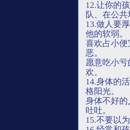
12.让你
队、在公共
13.做人
他的软弱。
喜欢占小便
恶。
愿意吃小亏
欢。
14.身体
格阳光。
身体不好的
吐吐。
15.不要以
16.
经常和孩