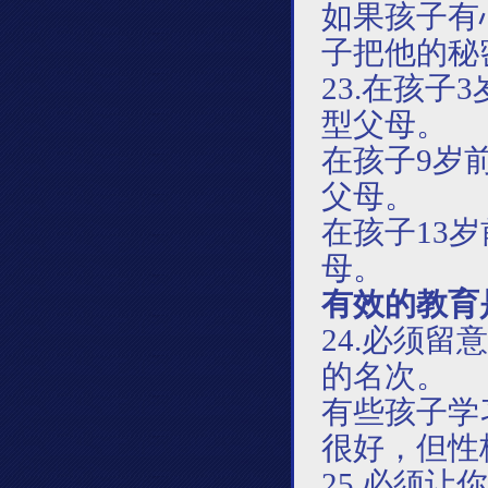
如果孩子有
子把他的秘
23.在孩
型父母。
在孩子
9岁
父母。
在孩子
13
母。
有效的教育
24.必须
的名次。
有些孩子学
很好，但性
25.必须