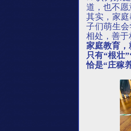
道，也不愿
其实，家庭
子们萌生会
相处，善于
家庭教育，
只有
“根壮
恰是“庄稼