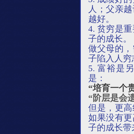
人；父亲越
越好。
4. 贫穷
子的成长。
做父母的，
子陷入人穷
5. 富裕
是：
“培育一个
“阶层是会
但是，更高
如果没有更
子的成长带