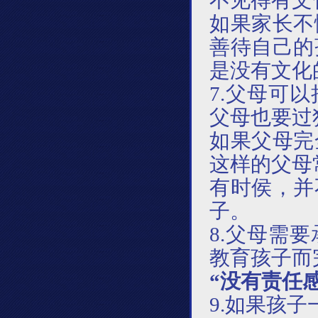
不见得有文
如果家长不
善待自己的
是没有文化
7.父母可
父母也要过
如果父母完
这样的父母
有时侯，并
子。
8.
父母需要
教育孩子而
“没有责任
9.如果孩