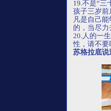
19.不是“
孩子三岁前
凡是自己能
的，当尽力
20.人的
性，请不要
苏格拉底说