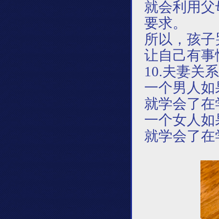
就会利用父
要求。
所以，孩子
让自己有事
10.夫妻
一个男人如
就学会了在
一个女人如
就学会了在