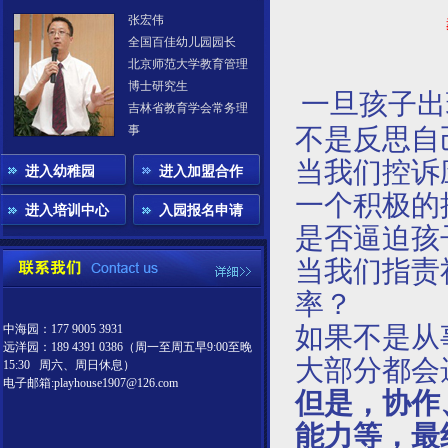
张宏伟
全国百佳幼儿园园长
北京师范大学教育管理
博士研究生
一旦孩子出
吉林省教育学会常务理
事
不是反思自
当我们控诉
进入幼稚园
进入加盟合作
一个积极的
进入培训中心
入园报名申请
是否逼迫孩
当我们指责
率？
如果不是从
中海园：177 9005 3931
远洋园：189 4391 0386（周一至周五早9:00至晚
大部分都会
15:30 周六、周日休息）
电子邮箱:playhouse1907@126.com
但是，协作
能力等，最