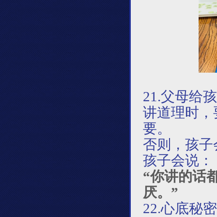
21.
父母给孩
讲道理时，
要。
否则，孩子
孩子会说：
“你讲的话
厌。”
22.心底