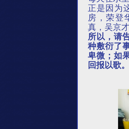
正是因为
房，荣登
真，吴京
所以，请
种敷衍了
卑微；如
回报以歌