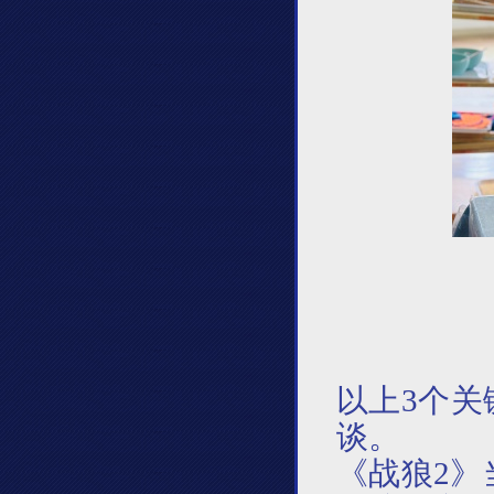
以上
3个关
谈。
《战狼
2