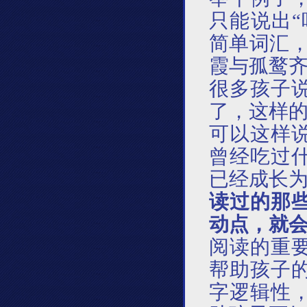
只能说出
简单词汇
霞与孤鹜齐
很多孩子
了，这样
可以这样
曾经吃过
已经成长
读过的那
动点，就
阅读的重
帮助孩子
字逻辑性