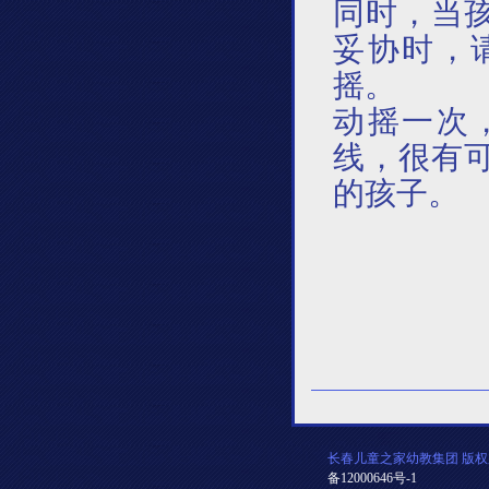
同时，当
妥协时，
摇。
动摇一次
线，很有
的孩子。
长春儿童之家幼教集团 版权
备12000646号-1