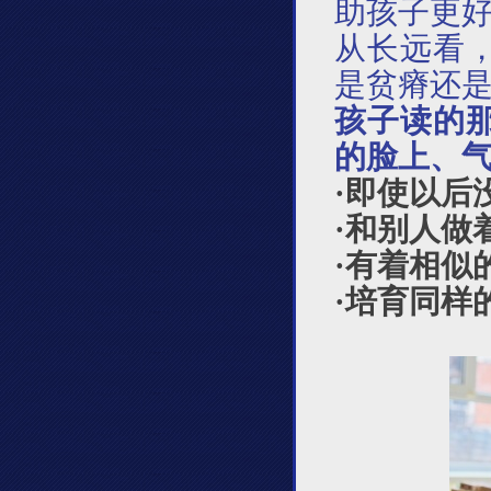
助孩子更
从长远看
是贫瘠还
孩子读的
的脸上、
·
即使以后
·
和别人做
·
有着相似
·
培育同样