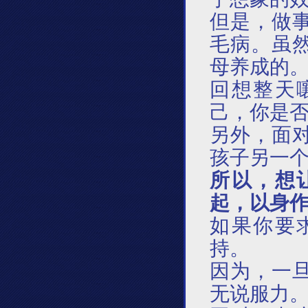
但是，做
毛病。虽
母养成的
回想整天
己，你是
另外，面
孩子另一
所以，想
起，以身
如果你要
持。
因为，一
无说服力