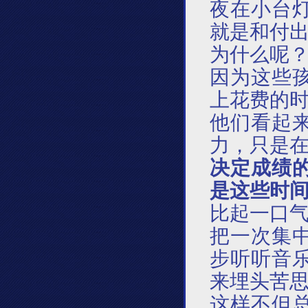
夜在小台
就是和付
为什么呢
因为这些
上花费的
他们看起
力，只是
决定成绩
是这些时
比起一口
把一次集
步听听音
来埋头苦
这样不但