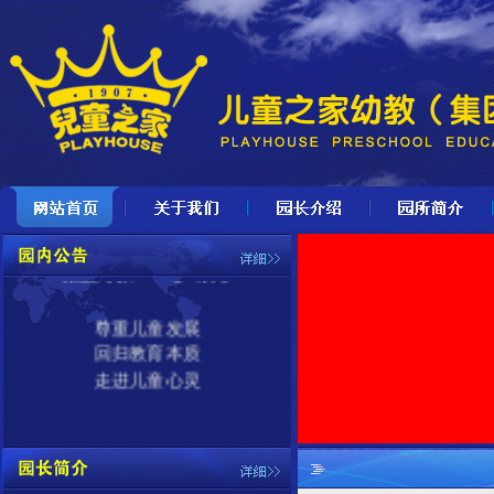
儿童之家
期待宝贝加入
招生对象：
3-6岁幼儿
尊重儿童发展
回归教育本质
走进儿童心灵