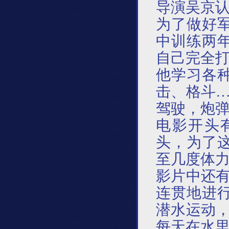
导演吴京
为了做好
中训练两
自己完全
他学习各
击、格斗
驾驶，炮
电影开头
头，为了
至几度体
影片中还
连贯地进
潜水运动
每天在水