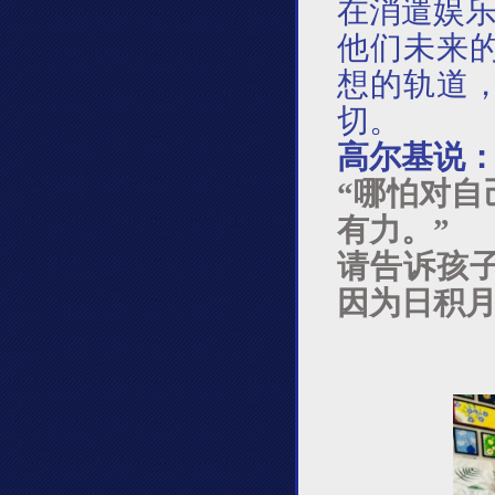
在消遣娱
他们未来
想的轨道
切。
高尔基说
“哪怕对
有力。”
请告诉孩
因为日积