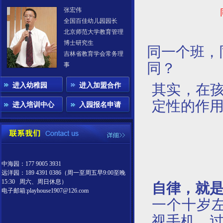
张宏伟
全国百佳幼儿园园长
北京师范大学教育管理
博士研究生
同一个班，
吉林省教育学会常务理
同？
事
进入幼稚园
进入加盟合作
其实，在
定性的作
进入培训中心
入园报名申请
中海园：177 9005 3931
远洋园：189 4391 0386（周一至周五早9:00至晚
15:30 周六、周日休息）
自律，就
电子邮箱:playhouse1907@126.com
一个十岁
视手机，