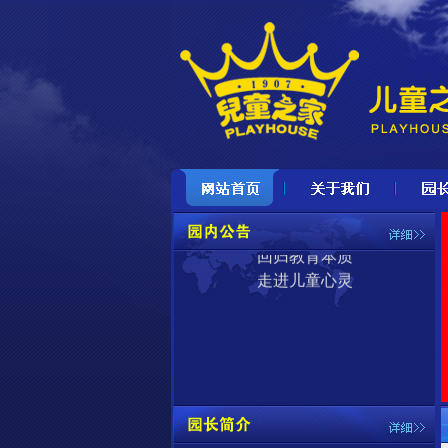
儿童之家
期待宝贝加入
招生对象：
3-6岁幼儿
尊重儿童发展
回归教育本质
走进儿童心灵