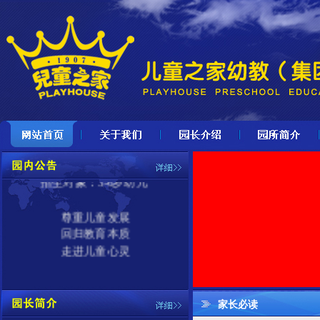
儿童之家
期待宝贝加入
招生对象：
3-6岁幼儿
尊重儿童发展
回归教育本质
走进儿童心灵
家长必读