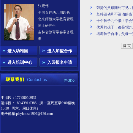
张宏伟
强势的父母随处可见，
全国百佳幼儿园园长
坚持运动和不运动的孩
北京师范大学教育管理
十个孩子九个懒！学会
博士研究生
优秀的孩子，都是“陪”
吉林省教育学会常务理
培养孩子自律，父母一
事
首 页
进入幼稚园
进入加盟合作
进入培训中心
入园报名申请
中海园：177 9005 3931
远洋园：189 4391 0386（周一至周五早9:00至晚
15:30 周六、周日休息）
电子邮箱:playhouse1907@126.com